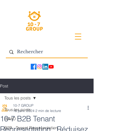
Post
Tous les posts
10-7 GROUP
Tous les posts
16 janv. 2024
2 min de lecture
10-7 B2B Tenant
IMMO
Representation : Réduisez
B2B - Tenant Representation