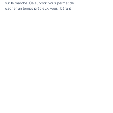
sur le marché. Ce support vous permet de
gagner un temps précieux, vous libérant
ainsi pour vous concentrer pleinement sur
le cœur de votre métier d'agent immobilier.
Avec notre aide, vous pouvez améliorer
votre présence en ligne, attirer plus de
clients et renforcer votre marque
personnelle, tout en restant à la pointe des
tendances marketing actuelles.
Éthique et Intégrité
Professionnelles
Nous inculquons une éthique
professionnelle solide et des principes
d'intégrité, essentiels pour construire la
confiance avec les clients. En tant que
conseiller immobilier, vous serez reconnu
pour votre professionnalisme et votre
crédibilité incontestable dans le secteur