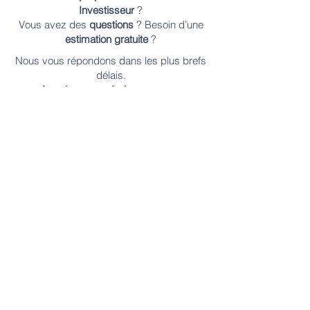
Investisseur
?
Vous avez des
questions
? Besoin d’une
estimation gratuite
?
Nous vous répondons dans les plus brefs
délais.
Appelez-nous
,
écrivez-nous
ou
remplissez notre
formulaire en ligne
.
Contactez-nous
Vendre en viager