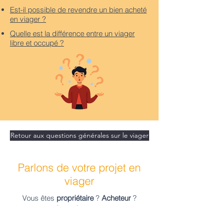
Est-il possible de revendre un bien acheté
en viager ?
Quelle est la différence entre un viager
libre et occupé ?
Retour aux questions générales sur le viager
Parlons de votre projet en
viager
Vous êtes
propriétaire
?
Acheteur
?
Investisseur
?
Vous avez des
questions
? Besoin d’une