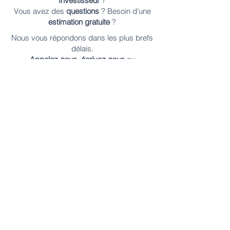
Investisseur
?
Vous avez des
questions
? Besoin d’une
estimation gratuite
?
Nous vous répondons dans les plus brefs
délais.
Appelez-nous
,
écrivez-nous
ou
remplissez notre
formulaire en ligne
.
Contactez-nous
Vendre en viager